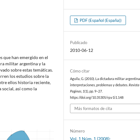
PDF (Español (España))
Publicado
2010-06-12
es que han emergido en el
ra militar argentina y la
vado sobre estas temáticas.
Cómo citar
ren los estudios sobre la
Aguila, G. (2010). La dictadura militar argentina
ntre ellos historia reciente,
interpretaciones, problemas y debates.
Revista
a social, así como la
Paginas
,
1
(1), pp. 9–27.
https://doi.org/10.35305/rp.v1i1.148
Más formatos de cita
Número
Vol. 1 Núm. 1 (2008):