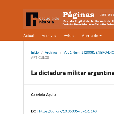
Actual
Archivos
Avisos
Acerca de
Inicio
/
Archivos
/
Vol. 1 Núm. 1 (2008): ENERO/DICI
ARTÍCULOS
La dictadura militar argentin
Gabriela Aguila
DOI:
https://doi.org/10.35305/rp.v1i1.148