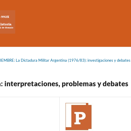
EMBRE: La Dictadura Militar Argentina (1976/83): investigaciones y debates
a: interpretaciones, problemas y debates