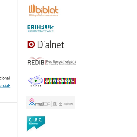
cional
rcial-