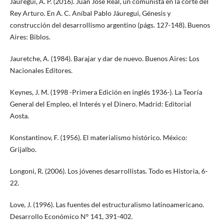
Jáuregui, A. P. (2016). Juan José Real, un comunista en la corte del
Rey Arturo. En A. C. Aníbal Pablo Jáuregui, Génesis y
construcción del desarrollismo argentino (págs. 127-148). Buenos
Aires: Biblos.
Jauretche, A. (1984). Barajar y dar de nuevo. Buenos Aires: Los
Nacionales Editores.
Keynes, J. M. (1998 -Primera Edición en inglés 1936-). La Teoría
General del Empleo, el Interés y el Dinero. Madrid: Editorial
Aosta.
Konstantinov, F. (1956). El materialismo histórico. México:
Grijalbo.
Longoni, R. (2006). Los jóvenes desarrollistas. Todo es Historia, 6-
22.
Love, J. (1996). Las fuentes del estructuralismo latinoamericano.
Desarrollo Económico N° 141, 391-402.