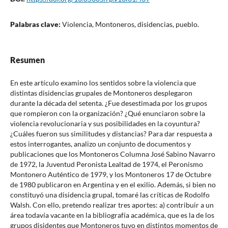
Palabras clave:
Violencia, Montoneros, disidencias, pueblo.
Resumen
En este artículo examino los sentidos sobre la violencia que
distintas disidencias grupales de Montoneros desplegaron
durante la década del setenta. ¿Fue desestimada por los grupos
que rompieron con la organización? ¿Qué enunciaron sobre la
violencia revolucionaria y sus posibilidades en la coyuntura?
¿Cuáles fueron sus similitudes y distancias? Para dar respuesta a
estos interrogantes, analizo un conjunto de documentos y
publicaciones que los Montoneros Columna José Sabino Navarro
de 1972, la Juventud Peronista Lealtad de 1974, el Peronismo
Montonero Auténtico de 1979, y los Montoneros 17 de Octubre
de 1980 publicaron en Argentina y en el exilio. Además, si bien no
constituyó una disidencia grupal, tomaré las críticas de Rodolfo
Walsh. Con ello, pretendo realizar tres aportes: a) contribuir a un
área todavía vacante en la bibliografía académica, que es la de los
grupos disidentes que Montoneros tuvo en distintos momentos de