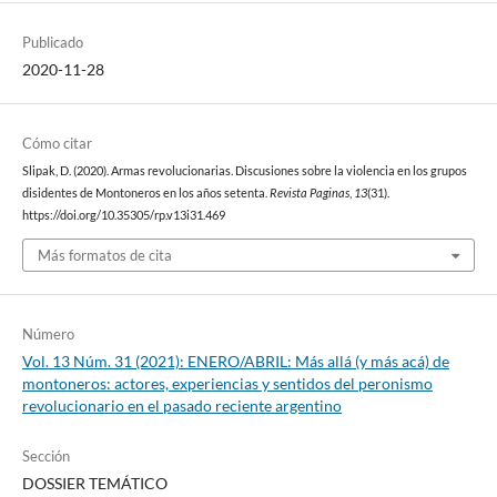
Publicado
2020-11-28
Cómo citar
Slipak, D. (2020). Armas revolucionarias. Discusiones sobre la violencia en los grupos
disidentes de Montoneros en los años setenta.
Revista Paginas
,
13
(31).
https://doi.org/10.35305/rp.v13i31.469
Más formatos de cita
Número
Vol. 13 Núm. 31 (2021): ENERO/ABRIL: Más allá (y más acá) de
montoneros: actores, experiencias y sentidos del peronismo
revolucionario en el pasado reciente argentino
Sección
DOSSIER TEMÁTICO