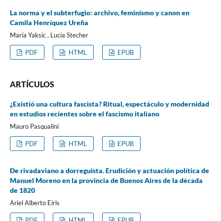
La norma y el subterfugio: archivo, feminismo y canon en
Camila Henríquez Ureña
María Yaksic , Lucía Stecher
PDF
HTML
EPUB
ARTÍCULOS
¿Existió una cultura fascista? Ritual, espectáculo y modernidad
en estudios recientes sobre el fascismo italiano
Mauro Pasqualini
PDF
HTML
EPUB
De rivadaviano a dorreguista. Erudición y actuación política de
Manuel Moreno en la provincia de Buenos Aires de la década
de 1820
Ariel Alberto Eiris
PDF
HTML
EPUB