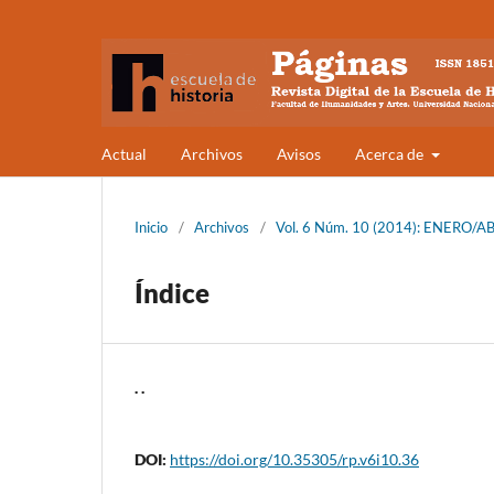
Actual
Archivos
Avisos
Acerca de
Inicio
/
Archivos
/
Vol. 6 Núm. 10 (2014): ENERO/ABRI
Índice
. .
DOI:
https://doi.org/10.35305/rp.v6i10.36