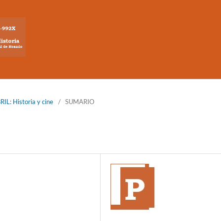
L: Historia y cine
/
SUMARIO