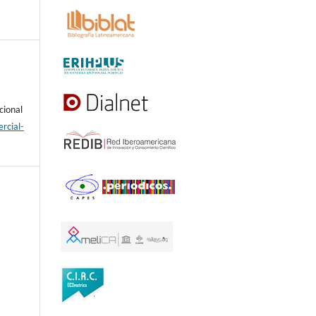
cional
rcial-