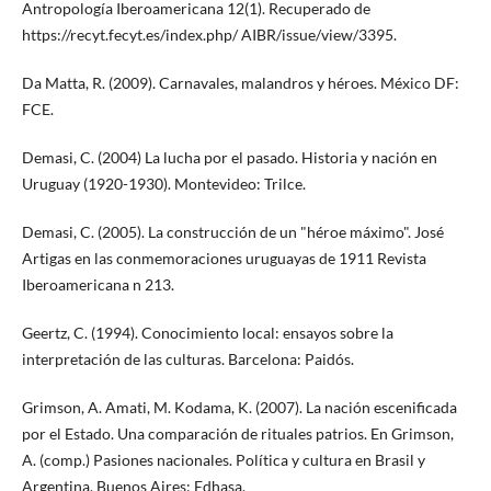
Antropología Iberoamericana 12(1). Recuperado de
https://recyt.fecyt.es/index.php/ AIBR/issue/view/3395.
Da Matta, R. (2009). Carnavales, malandros y héroes. México DF:
FCE.
Demasi, C. (2004) La lucha por el pasado. Historia y nación en
Uruguay (1920-1930). Montevideo: Trilce.
Demasi, C. (2005). La construcción de un "héroe máximo". José
Artigas en las conmemoraciones uruguayas de 1911 Revista
Iberoamericana n 213.
Geertz, C. (1994). Conocimiento local: ensayos sobre la
interpretación de las culturas. Barcelona: Paidós.
Grimson, A. Amati, M. Kodama, K. (2007). La nación escenificada
por el Estado. Una comparación de rituales patrios. En Grimson,
A. (comp.) Pasiones nacionales. Política y cultura en Brasil y
Argentina. Buenos Aires: Edhasa.