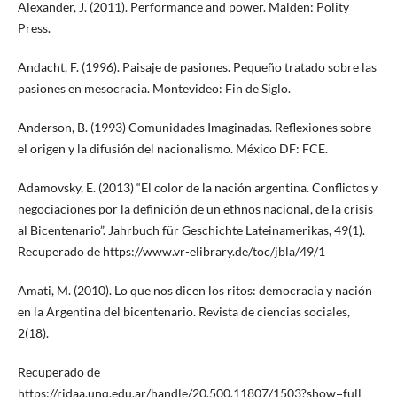
Alexander, J. (2011). Performance and power. Malden: Polity
Press.
Andacht, F. (1996). Paisaje de pasiones. Pequeño tratado sobre las
pasiones en mesocracia. Montevideo: Fin de Siglo.
Anderson, B. (1993) Comunidades Imaginadas. Reflexiones sobre
el origen y la difusión del nacionalismo. México DF: FCE.
Adamovsky, E. (2013) “El color de la nación argentina. Conflictos y
negociaciones por la definición de un ethnos nacional, de la crisis
al Bicentenario”. Jahrbuch für Geschichte Lateinamerikas, 49(1).
Recuperado de https://www.vr-elibrary.de/toc/jbla/49/1
Amati, M. (2010). Lo que nos dicen los ritos: democracia y nación
en la Argentina del bicentenario. Revista de ciencias sociales,
2(18).
Recuperado de
https://ridaa.unq.edu.ar/handle/20.500.11807/1503?show=full