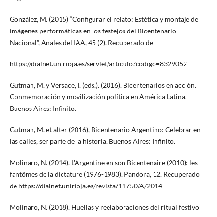
González, M. (2015) “Configurar el relato: Estética y montaje de
imágenes performáticas en los festejos del Bicentenario
Nacional”, Anales del IAA, 45 (2). Recuperado de
https://dialnet.unirioja.es/servlet/articulo?codigo=8329052
Gutman, M. y Versace, I. (eds.). (2016). Bicentenarios en acción.
Conmemoración y movilización política en América Latina.
Buenos Aires: Infinito.
Gutman, M. et alter (2016), Bicentenario Argentino: Celebrar en
las calles, ser parte de la historia. Buenos Aires: Infinito.
Molinaro, N. (2014). L'Argentine en son Bicentenaire (2010): les
fantômes de la dictature (1976-1983). Pandora, 12. Recuperado
de https://dialnet.unirioja.es/revista/11750/A/2014
Molinaro, N. (2018). Huellas y reelaboraciones del ritual festivo